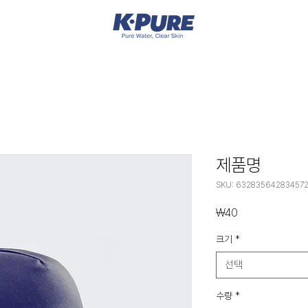
제품명
SKU: 63283564283457
가
₩40
격
크기
*
선택
수량
*